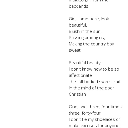
backlands
Girl, come here, look
beautiful,
Blush in the sun,
Passing among us,
Making the country boy
sweat
Beautiful beauty,
I don't know how to be so
affectionate
The full-bodied sweet fruit
In the mind of the poor
Christian
One, two, three, four times
three, forty-four
I don't tie my shoelaces or
make excuses for anyone