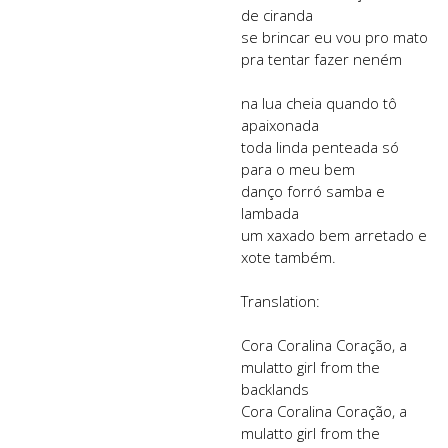
de ciranda
se brincar eu vou pro mato
pra tentar fazer neném
na lua cheia quando tô
apaixonada
toda linda penteada só
para o meu bem
danço forró samba e
lambada
um xaxado bem arretado e
xote também.
Translation:
Cora Coralina Coração, a
mulatto girl from the
backlands
Cora Coralina Coração, a
mulatto girl from the