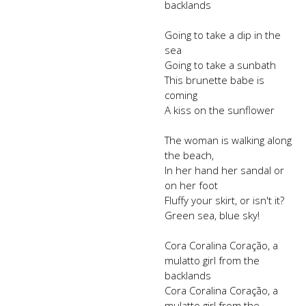
backlands
Going to take a dip in the
sea
Going to take a sunbath
This brunette babe is
coming
A kiss on the sunflower
The woman is walking along
the beach,
In her hand her sandal or
on her foot
Fluffy your skirt, or isn't it?
Green sea, blue sky!
Cora Coralina Coração, a
mulatto girl from the
backlands
Cora Coralina Coração, a
mulatto girl from the