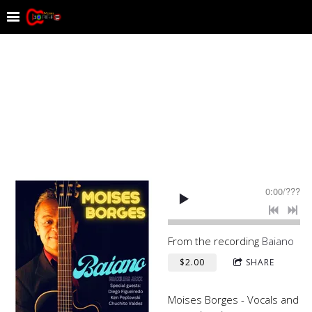
0:00
/
???
From the recording
Baiano
$2.00
SHARE
Moises Borges - Vocals and